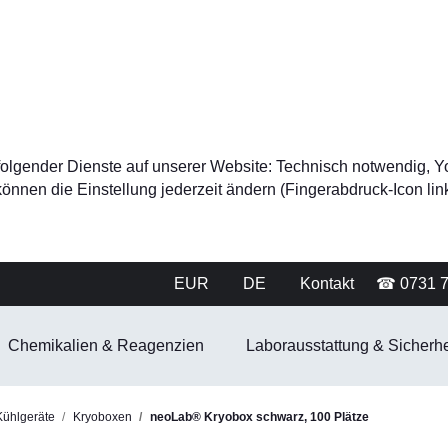
tz folgender Dienste auf unserer Website: Technisch notwendig
nnen die Einstellung jederzeit ändern (Fingerabdruck-Icon link
EUR
DE
Kontakt
☎ 0731 
Chemikalien & Reagenzien
Laborausstattung & Sicherhe
Kühlgeräte
Kryoboxen
neoLab® Kryobox schwarz, 100 Plätze