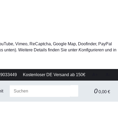
, YouTube, Vimeo, ReCaptcha, Google Map, Doofinder, PayPal
s unten). Weitere Details finden Sie unter
Konfigurieren
und in
79033449
Kostenloser DE Versand ab 150€
A+
A-
0
it
Gerätetechnik
Filtration & Separationstechnik
0,00 €