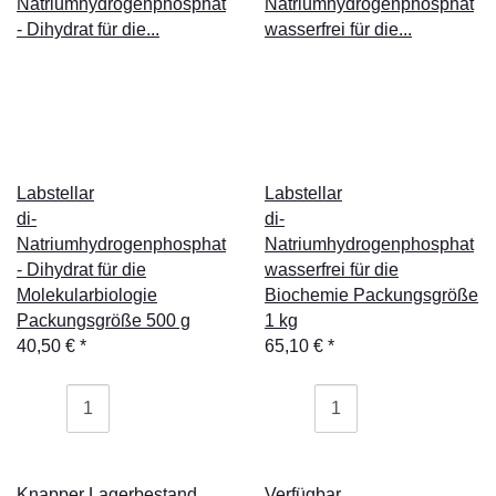
Labstellar
Labstellar
di-
di-
Natriumhydrogenphosphat
Natriumhydrogenphosphat
- Dihydrat für die
wasserfrei für die
Molekularbiologie
Biochemie Packungsgröße
Packungsgröße 500 g
1 kg
40,50 €
*
65,10 €
*
Knapper Lagerbestand
Verfügbar