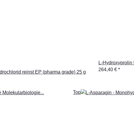
L-Hydroxyprolin 
264,40 €
*
drochlorid reinst EP (pharma grade) 25 g
Top