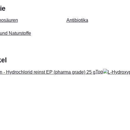
ie
nosäuren
Antibiotika
und Naturstoffe
kel
Top