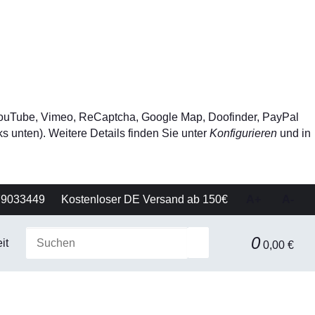
, YouTube, Vimeo, ReCaptcha, Google Map, Doofinder, PayPal
s unten). Weitere Details finden Sie unter
Konfigurieren
und in
79033449
Kostenloser DE Versand ab 150€
A+
A-
0
it
Gerätetechnik
Filtration & Separationstechnik
0,00 €