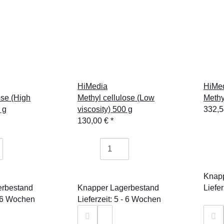
HiMedia
HiMe
ose (High
Methyl cellulose (Low
Methy
 g
viscosity) 500 g
332,
130,00 €
*
Knapp
erbestand
Knapper Lagerbestand
Liefe
 - 6 Wochen
Lieferzeit: 5 - 6 Wochen