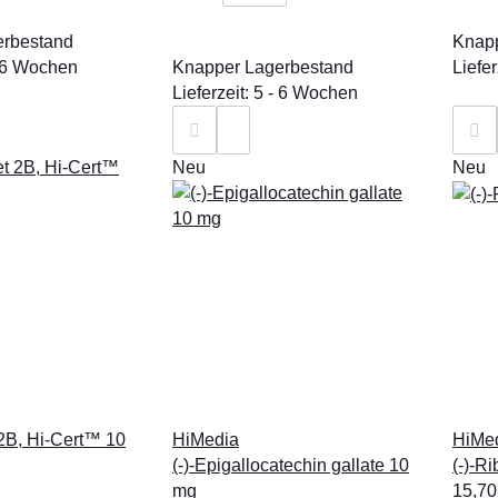
erbestand
Knapp
 - 6 Wochen
Knapper Lagerbestand
Liefe
Lieferzeit: 5 - 6 Wochen
Neu
Neu
 2B, Hi-Cert™ 10
HiMedia
HiMe
(-)-Epigallocatechin gallate 10
(-)-Ri
mg
15,70