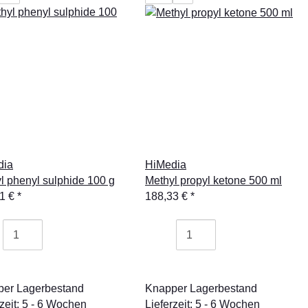
dia
HiMedia
l phenyl sulphide 100 g
Methyl propyl ketone 500 ml
91 €
*
188,33 €
*
er Lagerbestand
Knapper Lagerbestand
rzeit: 5 - 6 Wochen
Lieferzeit: 5 - 6 Wochen