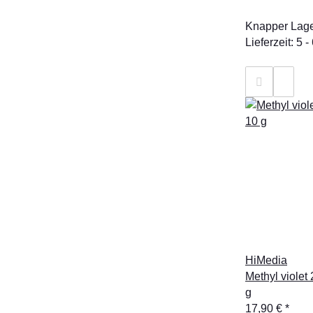
Knapper Lag
Lieferzeit: 5
HiMedia
Methyl violet
g
17,90 €
*