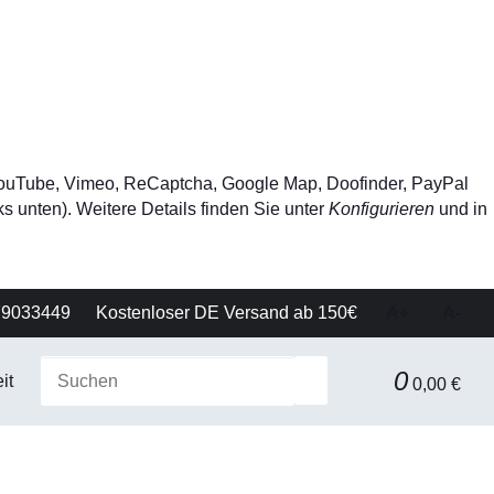
, YouTube, Vimeo, ReCaptcha, Google Map, Doofinder, PayPal
s unten). Weitere Details finden Sie unter
Konfigurieren
und in
79033449
Kostenloser DE Versand ab 150€
A+
A-
0
it
Gerätetechnik
Filtration & Separationstechnik
0,00 €