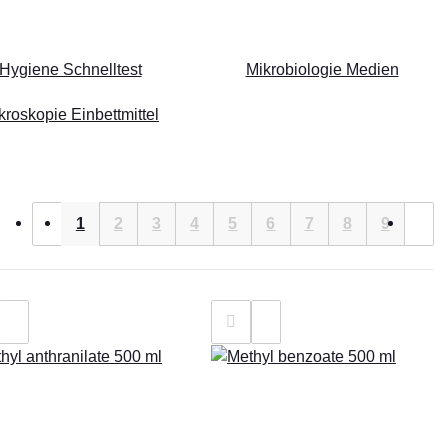
Hygiene Schnelltest
Mikrobiologie Medien
kroskopie Einbettmittel
1
2
3
4
5
6
7
8
9