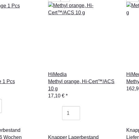
HiMedia
HiMe
e 1 Pcs
Methyl orange, Hi-Cert™/ACS
Methy
10 g
162,
17,10 €
*
erbestand
Knapp
 - 6 Wochen
Knapper Lagerbestand
Liefe