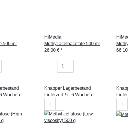
HiMedia
HiMe
e 500 ml
Methyl acetoacetate 500 ml
Methy
26,00 €
*
66,10
erbestand
Knapper Lagerbestand
Knapp
 - 6 Wochen
Lieferzeit: 5 - 6 Wochen
Liefe