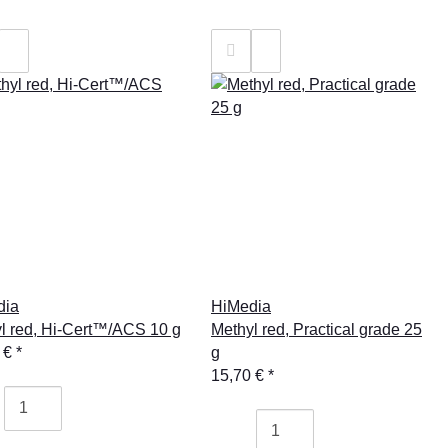
dia
HiMedia
l red, Hi-Cert™/ACS 10 g
Methyl red, Practical grade 25
 €
*
g
15,70 €
*