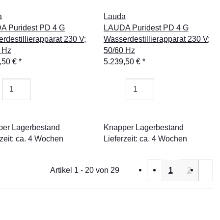
a
Lauda
A Puridest PD 4 G
LAUDA Puridest PD 4 G
rdestillierapparat 230 V;
Wasserdestillierapparat 230 V;
 Hz
50/60 Hz
,50 €
*
5.239,50 €
*
er Lagerbestand
Knapper Lagerbestand
rzeit: ca. 4 Wochen
Lieferzeit: ca. 4 Wochen
Artikel 1 - 20 von 29
1
2