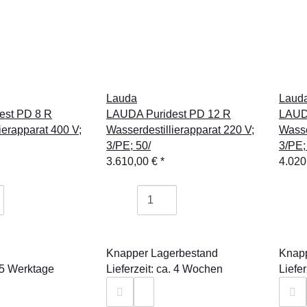
Lauda
Laud
est PD 8 R
LAUDA Puridest PD 12 R
LAUD
ierapparat 400 V;
Wasserdestillierapparat 220 V;
Wasse
3/PE; 50/
3/PE;
3.610,00 €
*
4.020
Knapper Lagerbestand
Knapp
- 5 Werktage
Lieferzeit: ca. 4 Wochen
Liefe