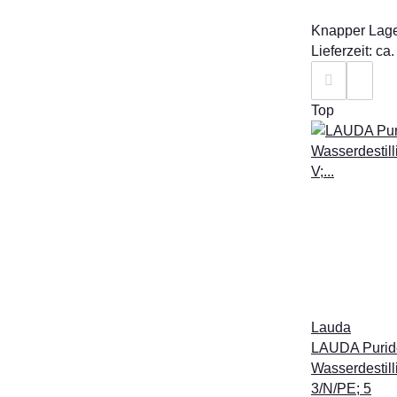
Knapper Lag
Lieferzeit: c
Top
Lauda
LAUDA Purid
Wasserdestill
3/N/PE; 5