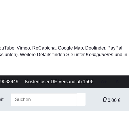
, YouTube, Vimeo, ReCaptcha, Google Map, Doofinder, PayPal
s unten). Weitere Details finden Sie unter
Konfigurieren
und in
79033449
Kostenloser DE Versand ab 150€
A+
A-
0
it
Gerätetechnik
Filtration & Separationstechnik
0,00 €