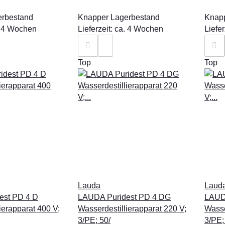
erbestand
Knapper Lagerbestand
Knapp
a. 4 Wochen
Lieferzeit: ca. 4 Wochen
Liefe
Top
Top
Lauda
Laud
est PD 4 D
LAUDA Puridest PD 4 DG
LAUD
ierapparat 400 V;
Wasserdestillierapparat 220 V;
Wasse
3/PE; 50/
3/PE;