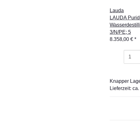
Lauda
LAUDA Purid
Wasserdestill
3/N/PE; 5
8.358,00 €
*
Knapper Lag
Lieferzeit: c