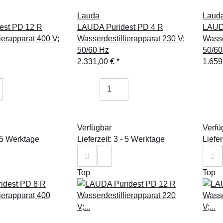
Lauda
Laud
est PD 12 R
LAUDA Puridest PD 4 R
LAUD
ierapparat 400 V;
Wasserdestillierapparat 230 V;
Wasse
50/60 Hz
50/60
2.331,00 €
*
1.659
Verfügbar
Verfü
- 5 Werktage
Lieferzeit: 3 - 5 Werktage
Liefer
Top
Top