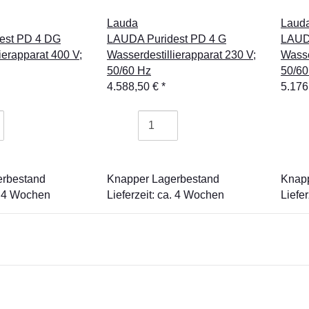
Lauda
Laud
est PD 4 DG
LAUDA Puridest PD 4 G
LAUD
ierapparat 400 V;
Wasserdestillierapparat 230 V;
Wasse
50/60 Hz
50/60
4.588,50 €
*
5.176
erbestand
Knapper Lagerbestand
Knapp
a. 4 Wochen
Lieferzeit: ca. 4 Wochen
Liefe