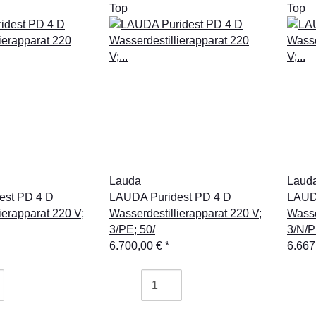
Top
Top
Lauda
Laud
est PD 4 D
LAUDA Puridest PD 4 D
LAUD
ierapparat 220 V;
Wasserdestillierapparat 220 V;
Wasse
3/PE; 50/
3/N/P
6.700,00 €
*
6.667