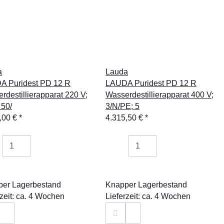
a
Lauda
A Puridest PD 12 R
LAUDA Puridest PD 12 R
rdestillierapparat 220 V;
Wasserdestillierapparat 400 V;
 50/
3/N/PE; 5
,00 €
*
4.315,50 €
*
er Lagerbestand
Knapper Lagerbestand
rzeit: ca. 4 Wochen
Lieferzeit: ca. 4 Wochen