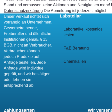
Stand und verpassen keine Aktionen und Neuigkeiten mehr!
Datenschutzerklärung
Die Abmeldung ist jederzeit möglich.
Labstellar
Unser Verkauf richtet sich
vorrangig an Unternehmen,
Gewerbetreibende,
Laborartikel kostenlos
Freiberufler und öffentliche
testen
Institutionen gemäß § 13
BGB, nicht an Verbraucher.
F&E Beratung
Verbraucher können
jedoch Produkte auf
Chemikalien
Anfrage bestellen. Jede
Anfrage wird individuell
geprüft, und wir bestätigen
oder lehnen sie
entsprechend ab.
Zahlungsarten
Wir versen