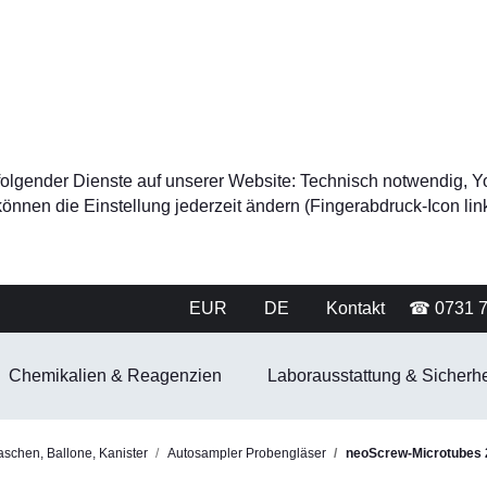
tz folgender Dienste auf unserer Website: Technisch notwendig
nnen die Einstellung jederzeit ändern (Fingerabdruck-Icon link
EUR
DE
Kontakt
☎ 0731 
Chemikalien & Reagenzien
Laborausstattung & Sicherhe
aschen, Ballone, Kanister
Autosampler Probengläser
neoScrew-Microtubes 2,