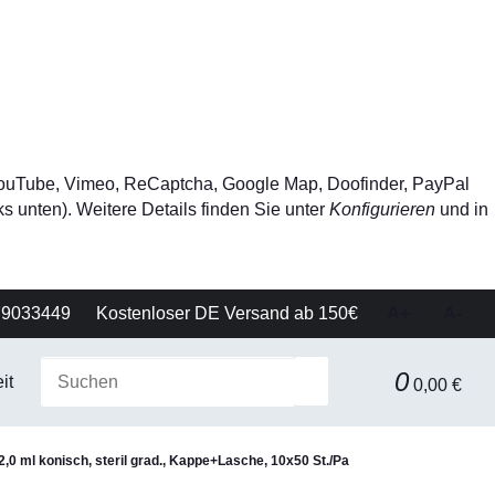
, YouTube, Vimeo, ReCaptcha, Google Map, Doofinder, PayPal
s unten). Weitere Details finden Sie unter
Konfigurieren
und in
79033449
Kostenloser DE Versand ab 150€
A+
A-
0
it
Gerätetechnik
Filtration & Separationstechnik
0,00 €
0 ml konisch, steril grad., Kappe+Lasche, 10x50 St./Pa