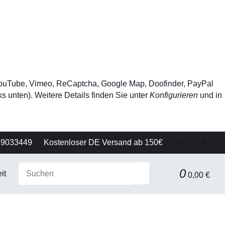
, YouTube, Vimeo, ReCaptcha, Google Map, Doofinder, PayPal
s unten). Weitere Details finden Sie unter
Konfigurieren
und in
79033449
Kostenloser DE Versand ab 150€
A+
A-
0
it
Gerätetechnik
Filtration & Separationstechnik
0,00 €