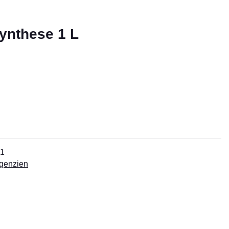
Synthese 1 L
61
agenzien