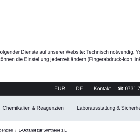
tz folgender Dienste auf unserer Website: Technisch notwendig
nnen die Einstellung jederzeit ändern (Fingerabdruck-Icon link
EUR
DE
Kontakt
☎ 0731 
Chemikalien & Reagenzien
Laborausstattung & Sicherhe
genzien
1-Octanol zur Synthese 1 L