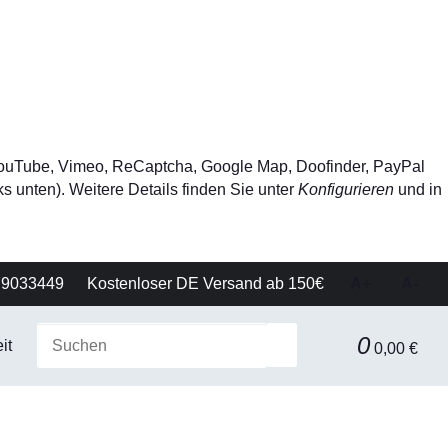
, YouTube, Vimeo, ReCaptcha, Google Map, Doofinder, PayPal
s unten). Weitere Details finden Sie unter
Konfigurieren
und in
79033449
Kostenloser DE Versand ab 150€
A+
A-
0
it
Gerätetechnik
Filtration & Separationstechnik
0,00 €