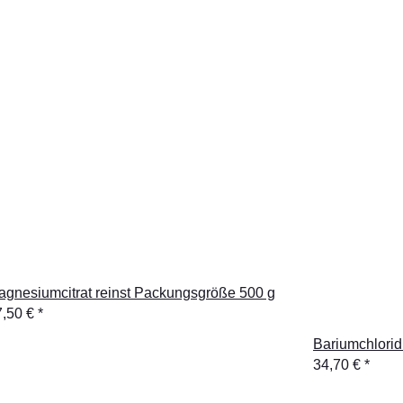
agnesiumcitrat reinst Packungsgröße 500 g
7,50 €
*
Bariumchlorid
34,70 €
*