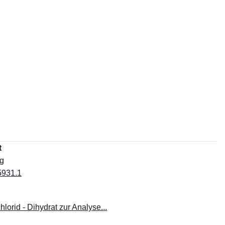
t
g
5931.1