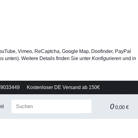
, YouTube, Vimeo, ReCaptcha, Google Map, Doofinder, PayPal
s unten). Weitere Details finden Sie unter
Konfigurieren
und in
79033449
Kostenloser DE Versand ab 150€
A+
A-
0
it
Gerätetechnik
Filtration & Separationstechnik
0,00 €