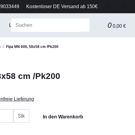
79033449
Kostenloser DE Versand ab 150€
A+
A-
0
Laborausstattung & Sicherheit
Gerätetechnik
Fil
0,00 €
n
Fipa MN 606, 58x58 cm /Pk200
8x58 cm /Pk200
nfreie Lieferung
Stk
In den Warenkorb