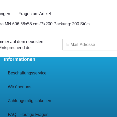
ungen
Frage zum Artikel
Fipa MN 606 58x58 cm /Pk200 Packung: 200 Stück
 immer auf dem neuesten
 Entsprechend der
Informationen
Beschaffungsservice
Wir über uns
Zahlungsmöglichkeiten
FAQ - Häufige Fragen