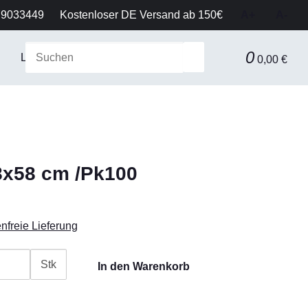
79033449
Kostenloser DE Versand ab 150€
A+
A-
0
Laborausstattung & Sicherheit
Gerätetechnik
Fil
0,00 €
8x58 cm /Pk100
nfreie Lieferung
Stk
In den Warenkorb