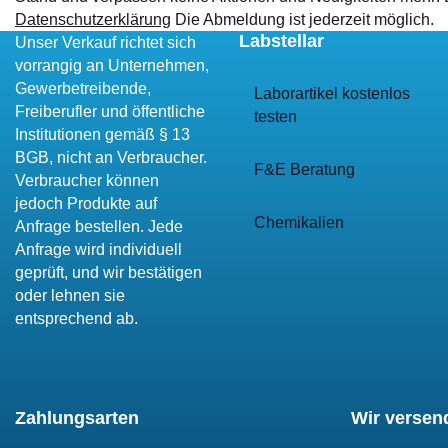
Datenschutzerklärung
Die Abmeldung ist jederzeit möglich.
Labstellar
Unser Verkauf richtet sich
vorrangig an Unternehmen,
Gewerbetreibende,
Laborartikel kostenlos
Freiberufler und öffentliche
testen
Institutionen gemäß § 13
BGB, nicht an Verbraucher.
F&E Beratung
Verbraucher können
jedoch Produkte auf
Chemikalien
Anfrage bestellen. Jede
Anfrage wird individuell
geprüft, und wir bestätigen
oder lehnen sie
entsprechend ab.
Zahlungsarten
Wir versen