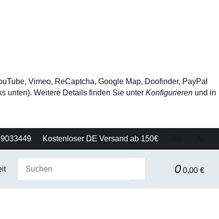
, YouTube, Vimeo, ReCaptcha, Google Map, Doofinder, PayPal
s unten). Weitere Details finden Sie unter
Konfigurieren
und in
79033449
Kostenloser DE Versand ab 150€
A+
A-
0
it
Gerätetechnik
Filtration & Separationstechnik
0,00 €