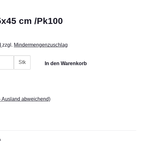
5x45 cm /Pk100
d
zzgl.
Mindermengenzuschlag
Stk
In den Warenkorb
- Ausland abweichend)
A