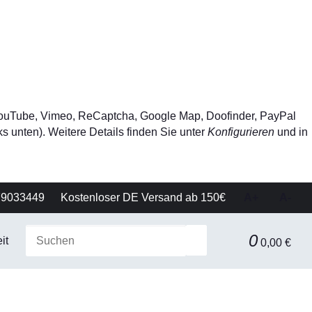
, YouTube, Vimeo, ReCaptcha, Google Map, Doofinder, PayPal
s unten). Weitere Details finden Sie unter
Konfigurieren
und in
79033449
Kostenloser DE Versand ab 150€
A+
A-
0
it
Gerätetechnik
Filtration & Separationstechnik
0,00 €