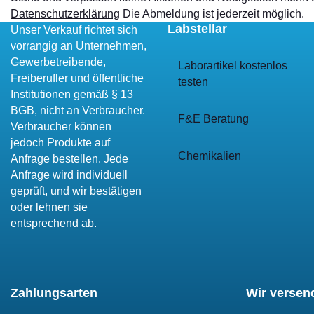
Datenschutzerklärung
Die Abmeldung ist jederzeit möglich.
Labstellar
Unser Verkauf richtet sich
vorrangig an Unternehmen,
Gewerbetreibende,
Laborartikel kostenlos
Freiberufler und öffentliche
testen
Institutionen gemäß § 13
BGB, nicht an Verbraucher.
F&E Beratung
Verbraucher können
jedoch Produkte auf
Chemikalien
Anfrage bestellen. Jede
Anfrage wird individuell
geprüft, und wir bestätigen
oder lehnen sie
entsprechend ab.
Zahlungsarten
Wir versen