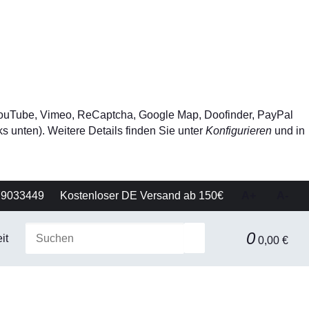
, YouTube, Vimeo, ReCaptcha, Google Map, Doofinder, PayPal
s unten). Weitere Details finden Sie unter
Konfigurieren
und in
79033449
Kostenloser DE Versand ab 150€
A+
A-
0
it
Gerätetechnik
Filtration & Separationstechnik
0,00 €