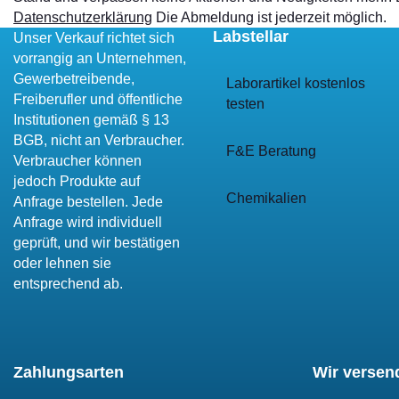
Datenschutzerklärung
Die Abmeldung ist jederzeit möglich.
Labstellar
Unser Verkauf richtet sich
vorrangig an Unternehmen,
Gewerbetreibende,
Laborartikel kostenlos
Freiberufler und öffentliche
testen
Institutionen gemäß § 13
BGB, nicht an Verbraucher.
F&E Beratung
Verbraucher können
jedoch Produkte auf
Chemikalien
Anfrage bestellen. Jede
Anfrage wird individuell
geprüft, und wir bestätigen
oder lehnen sie
entsprechend ab.
Zahlungsarten
Wir versen