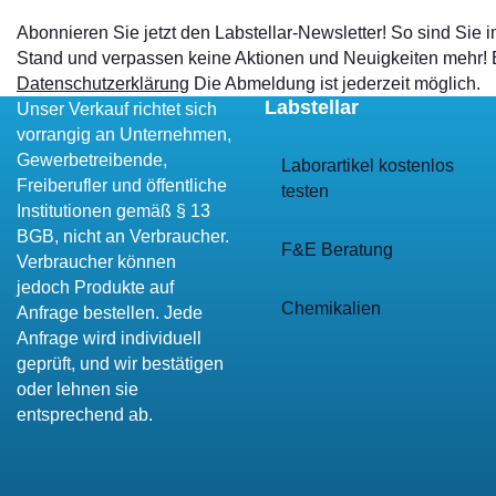
Abonnieren Sie jetzt den Labstellar-Newsletter! So sind Sie
Stand und verpassen keine Aktionen und Neuigkeiten mehr!
Datenschutzerklärung
Die Abmeldung ist jederzeit möglich.
Labstellar
Unser Verkauf richtet sich
vorrangig an Unternehmen,
Gewerbetreibende,
Laborartikel kostenlos
Freiberufler und öffentliche
testen
Institutionen gemäß § 13
BGB, nicht an Verbraucher.
F&E Beratung
Verbraucher können
jedoch Produkte auf
Chemikalien
Anfrage bestellen. Jede
Anfrage wird individuell
geprüft, und wir bestätigen
oder lehnen sie
entsprechend ab.