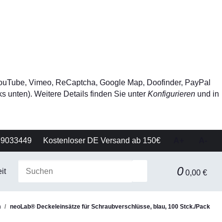
, YouTube, Vimeo, ReCaptcha, Google Map, Doofinder, PayPal
s unten). Weitere Details finden Sie unter
Konfigurieren
und in
79033449
Kostenloser DE Versand ab 150€
A+
A-
0
it
Gerätetechnik
Filtration & Separationstechnik
0,00 €
n
neoLab® Deckeleinsätze für Schraubverschlüsse, blau, 100 Stck./Pack