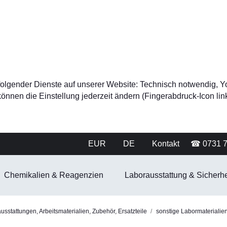
tz folgender Dienste auf unserer Website: Technisch notwendig
nnen die Einstellung jederzeit ändern (Fingerabdruck-Icon link
EUR
DE
Kontakt
☎ 0731 
Chemikalien & Reagenzien
Laborausstattung & Sicherhe
sstattungen, Arbeitsmaterialien, Zubehör, Ersatzteile
sonstige Labormaterialie