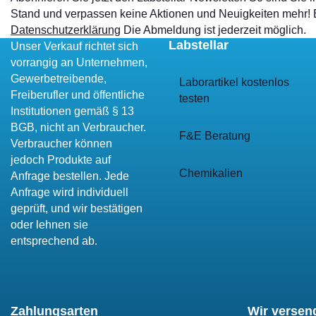
Stand und verpassen keine Aktionen und Neuigkeiten mehr!
Datenschutzerklärung
Die Abmeldung ist jederzeit möglich.
Labstellar
Unser Verkauf richtet sich
vorrangig an Unternehmen,
Gewerbetreibende,
Laborartikel kostenlos
Freiberufler und öffentliche
testen
Institutionen gemäß § 13
BGB, nicht an Verbraucher.
F&E Beratung
Verbraucher können
jedoch Produkte auf
Chemikalien
Anfrage bestellen. Jede
Anfrage wird individuell
geprüft, und wir bestätigen
oder lehnen sie
entsprechend ab.
Zahlungsarten
Wir versen