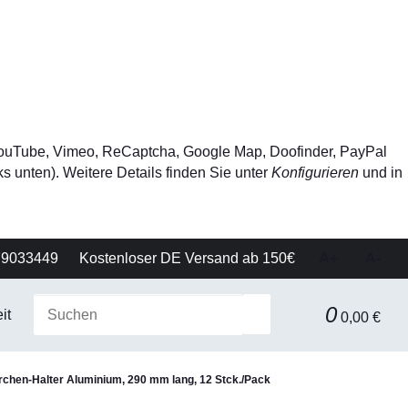
, YouTube, Vimeo, ReCaptcha, Google Map, Doofinder, PayPal
s unten). Weitere Details finden Sie unter
Konfigurieren
und in
79033449
Kostenloser DE Versand ab 150€
A+
A-
0
it
Gerätetechnik
Filtration & Separationstechnik
0,00 €
chen-Halter Aluminium, 290 mm lang, 12 Stck./Pack