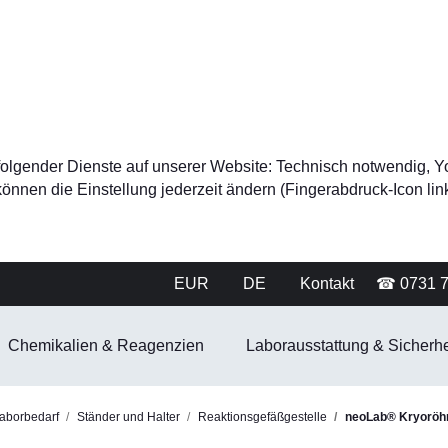
tz folgender Dienste auf unserer Website: Technisch notwendig
nnen die Einstellung jederzeit ändern (Fingerabdruck-Icon link
EUR
DE
Kontakt
☎ 0731 
Chemikalien & Reagenzien
Laborausstattung & Sicherhe
aborbedarf
Ständer und Halter
Reaktionsgefäßgestelle
neoLab® Kryoröhr