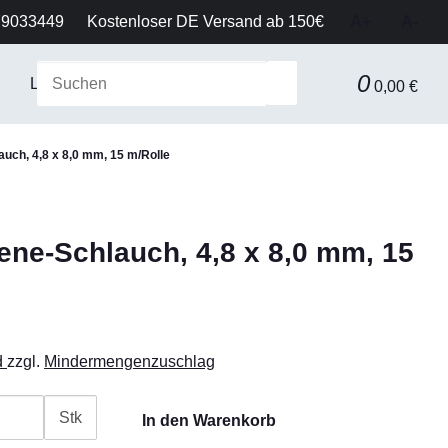
79033449
Kostenloser DE Versand ab 150€
A+
A-
0
Laborausstattung & Sicherheit
Gerätetechnik
Fil
0,00 €
ch, 4,8 x 8,0 mm, 15 m/Rolle
ne-Schlauch, 4,8 x 8,0 mm, 15
d
zzgl.
Mindermengenzuschlag
Stk
In den Warenkorb