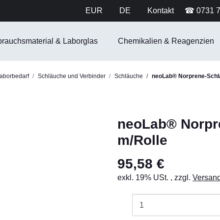
EUR
DE
Kontakt
☎ 0731 
brauchsmaterial & Laborglas
Chemikalien & Reagenzien
aborbedarf
Schläuche und Verbinder
Schläuche
neoLab® Norprene-Schlau
neoLab® Norpre
m/Rolle
95,58 €
exkl. 19% USt. , zzgl.
Versan