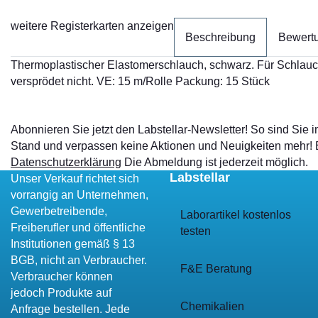
weitere Registerkarten anzeigen
Beschreibung
Bewert
Thermoplastischer Elastomerschlauch, schwarz. Für Schlau
versprödet nicht. VE: 15 m/Rolle Packung: 15 Stück
Abonnieren Sie jetzt den Labstellar-Newsletter! So sind Sie
Stand und verpassen keine Aktionen und Neuigkeiten mehr!
Datenschutzerklärung
Die Abmeldung ist jederzeit möglich.
Labstellar
Unser Verkauf richtet sich
vorrangig an Unternehmen,
Gewerbetreibende,
Laborartikel kostenlos
Freiberufler und öffentliche
testen
Institutionen gemäß § 13
BGB, nicht an Verbraucher.
F&E Beratung
Verbraucher können
jedoch Produkte auf
Chemikalien
Anfrage bestellen. Jede