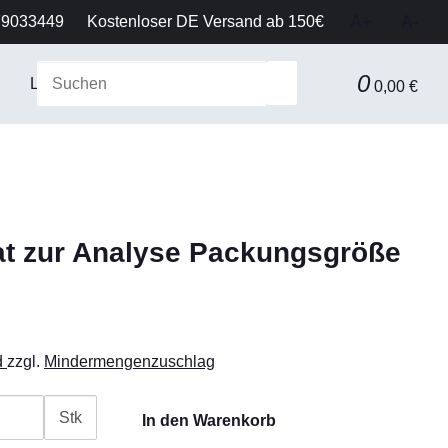
79033449
Kostenloser DE Versand ab 150€
A+
A-
0
Laborausstattung & Sicherheit
Gerätetechnik
Fil
0,00 €
t zur Analyse Packungsgröße
d
zzgl.
Mindermengenzuschlag
Stk
In den Warenkorb