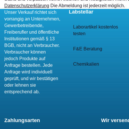
Datenschutzerklärung
Die Abmeldung ist jederzeit möglich.
Labstellar
Unser Verkauf richtet sich
vorrangig an Unternehmen,
Gewerbetreibende,
Laborartikel kostenlos
Freiberufler und öffentliche
testen
Institutionen gemäß § 13
BGB, nicht an Verbraucher.
F&E Beratung
Verbraucher können
jedoch Produkte auf
Chemikalien
Anfrage bestellen. Jede
Anfrage wird individuell
geprüft, und wir bestätigen
oder lehnen sie
entsprechend ab.
Zahlungsarten
Wir versen