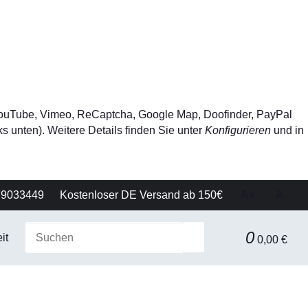
, YouTube, Vimeo, ReCaptcha, Google Map, Doofinder, PayPal
s unten). Weitere Details finden Sie unter
Konfigurieren
und in
79033449
Kostenloser DE Versand ab 150€
A+
A-
0
it
Gerätetechnik
Filtration & Separationstechnik
0,00 €