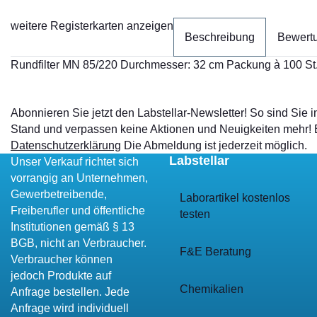
weitere Registerkarten anzeigen
Beschreibung
Bewert
Rundfilter MN 85/220 Durchmesser: 32 cm Packung à 100 St.
Abonnieren Sie jetzt den Labstellar-Newsletter! So sind Sie
Stand und verpassen keine Aktionen und Neuigkeiten mehr!
Datenschutzerklärung
Die Abmeldung ist jederzeit möglich.
Labstellar
Unser Verkauf richtet sich
vorrangig an Unternehmen,
Gewerbetreibende,
Laborartikel kostenlos
Freiberufler und öffentliche
testen
Institutionen gemäß § 13
BGB, nicht an Verbraucher.
F&E Beratung
Verbraucher können
jedoch Produkte auf
Chemikalien
Anfrage bestellen. Jede
Anfrage wird individuell