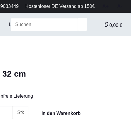
79033449
Kostenloser DE Versand ab 150€
A+
A-
0
Laborausstattung & Sicherheit
Gerätetechnik
Fil
0,00 €
, 32 cm
nfreie Lieferung
Stk
In den Warenkorb