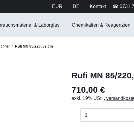
EUR
DE
Kontakt
☎ 0731 
brauchsmaterial & Laborglas
Chemikalien & Reagenzien
filter
Rufi MN 85/220, 32 cm
Rufi MN 85/220
710,00 €
exkl. 19% USt. ,
versandkoste